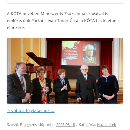
A KÓTA nevében Mindszenty Zsuzsánna szavaival is
emlékezünk Párkai István Tanár Úrra, a KÓTA tiszteletbeli
elnökére.
Tovább a folytatáshoz
→
Szerző:
Bejegyzés időpontja:
2023-03-18
| Kategória:
Hazai hírek