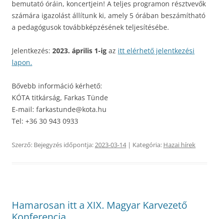
bemutató óráin, koncertjein! A teljes programon résztvevők
számára igazolást állítunk ki, amely 5 órában beszámítható
a pedagógusok továbbképzésének teljesítésébe.
Jelentkezés:
2023. április 1-ig
az
itt elérhető jelentkezési
lapon.
Bővebb információ kérhető:
KÓTA titkárság, Farkas Tünde
E-mail: farkastunde@kota.hu
Tel: +36 30 943 0933
Szerző:
Bejegyzés időpontja:
2023-03-14
| Kategória:
Hazai hírek
Hamarosan itt a XIX. Magyar Karvezető
Konferencia