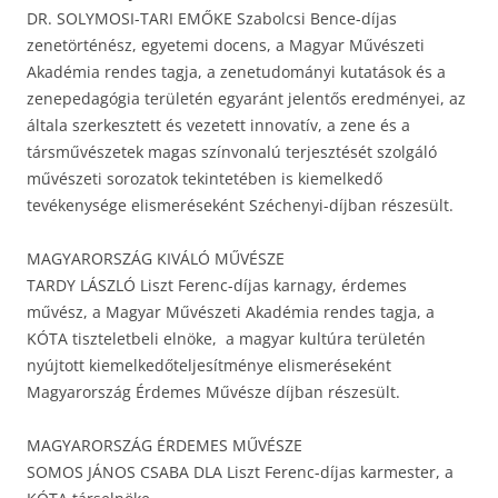
DR. SOLYMOSI-TARI EMŐKE Szabolcsi Bence-díjas
zenetörténész, egyetemi docens, a Magyar Művészeti
Akadémia rendes tagja, a zenetudományi kutatások és a
zenepedagógia területén egyaránt jelentős eredményei, az
általa szerkesztett és vezetett innovatív, a zene és a
társművészetek magas színvonalú terjesztését szolgáló
művészeti sorozatok tekintetében is kiemelkedő
tevékenysége elismeréseként Széchenyi-díjban részesült.
MAGYARORSZÁG KIVÁLÓ MŰVÉSZE
TARDY LÁSZLÓ Liszt Ferenc-díjas karnagy, érdemes
művész, a Magyar Művészeti Akadémia rendes tagja, a
KÓTA tiszteletbeli elnöke, a magyar kultúra területén
nyújtott kiemelkedőteljesítménye elismeréseként
Magyarország Érdemes Művésze díjban részesült.
MAGYARORSZÁG ÉRDEMES MŰVÉSZE
SOMOS JÁNOS CSABA DLA Liszt Ferenc-díjas karmester, a