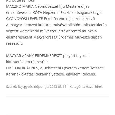
KÓTA társelnöke
MACZKÓ MÁRIA Népművészet Ifjú Mestere díjas
énekművész, a KÓTA Népzenei Szakbizottságának tagja
GYÖNGYÖSI LEVENTE Erkel Ferenc-díjas zeneszerző
A magyar nemzeti kultúra, művészi alkotómunka területén
végzett kiemelkedő művészeti értékteremtő munkája
elismeréseként Magyarország Érdemes Művésze díjban
részesült.
MAGYAR ARANY ÉRDEMKERESZT polgári tagozat
kitüntetésben részesült:
DR. TÖRÖK ÁGNES, a Debreceni Egyetem Zeneművészeti
Karának oktatási dékánhelyettese, egyetemi docens.
Szerző:
Bejegyzés időpontja:
2023-03-16
| Kategória:
Hazai hírek