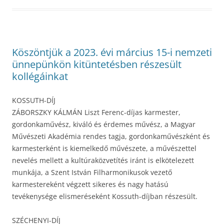
Köszöntjük a 2023. évi március 15-i nemzeti
ünnepünkön kitüntetésben részesült
kollégáinkat
KOSSUTH-DÍJ
ZÁBORSZKY KÁLMÁN Liszt Ferenc-díjas karmester,
gordonkaművész, kiváló és érdemes művész, a Magyar
Művészeti Akadémia rendes tagja, gordonkaművészként és
karmesterként is kiemelkedő művészete, a művészettel
nevelés mellett a kultúraközvetítés iránt is elkötelezett
munkája, a Szent István Filharmonikusok vezető
karmestereként végzett sikeres és nagy hatású
tevékenysége elismeréseként Kossuth-díjban részesült.
SZÉCHENYI-DÍJ