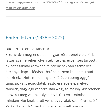
Szerző:
Bejegyzés időpontja:
2023-03-27
| Kategória:
Versenyek,
fesztiválok külföldön
Párkai István (1928 – 2023)
Búcsúzunk, drága Tanár Úr!
Érezhetően megrendült a magyar kóruszenei élet. Párkai
István személyében olyan tekintély és egyéniség távozott,
akihez szakmai körökben mindenkinek van személyes
élménye, kapcsolódása, története. Nem kell bemutatni
senkinek: szinte mindannyiunk fülében cseng egy jó
tanácsa, vagy gondolatébresztő észrevétele, melyet
tanórán, vagy egy koncert után – egy félmosoly kíséretében
– osztott meg velünk. Olyan érzésünk volt, mintha
mindannyiunknak jutott volna egy „saját, személyre szóló
Párkai Tanár Úr”, mert mindenkire figyelt, minden