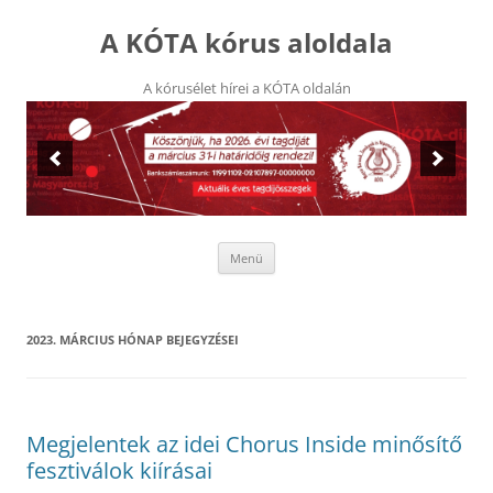
Kilépés
a
A KÓTA kórus aloldala
tartalomba
A kórusélet hírei a KÓTA oldalán
Menü
2023. MÁRCIUS
HÓNAP BEJEGYZÉSEI
Megjelentek az idei Chorus Inside minősítő
fesztiválok kiírásai