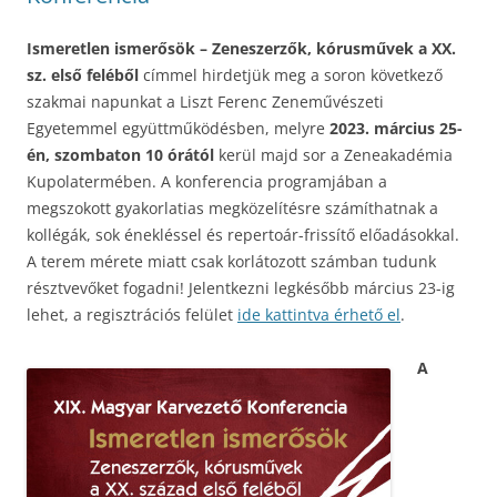
Ismeretlen ismerősök – Zeneszerzők, kórusművek a XX.
sz. első feléből
címmel hirdetjük meg a soron következő
szakmai napunkat a Liszt Ferenc Zeneművészeti
Egyetemmel együttműködésben, melyre
2023. március 25-
én, szombaton 10 órától
kerül majd sor a Zeneakadémia
Kupolatermében. A konferencia programjában a
megszokott gyakorlatias megközelítésre számíthatnak a
kollégák, sok énekléssel és repertoár-frissítő előadásokkal.
A terem mérete miatt csak korlátozott számban tudunk
résztvevőket fogadni! Jelentkezni legkésőbb március 23-ig
lehet, a regisztrációs felület
ide kattintva érhető el
.
A