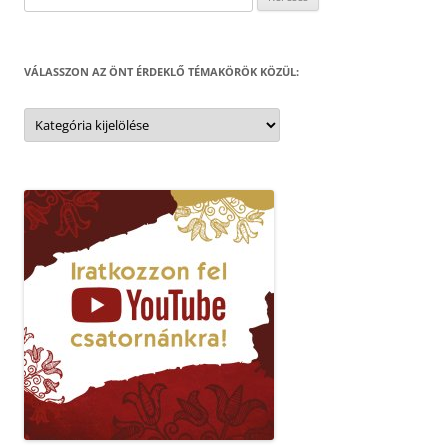
VÁLASSZON AZ ÖNT ÉRDEKLŐ TÉMAKÖRÖK KÖZÜL:
Válasszon
az
Önt
érdeklő
témakörök
közül: