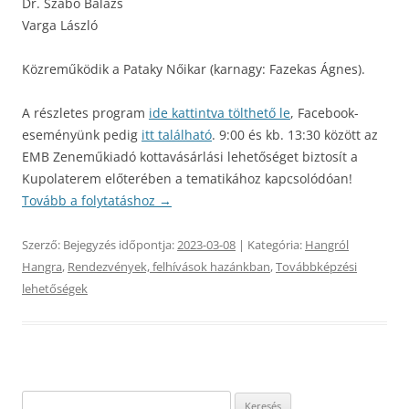
Dr. Szabó Balázs
Varga László
Közreműködik a Pataky Nőikar (karnagy: Fazekas Ágnes).
A részletes program
ide kattintva tölthető le
, Facebook-
eseményünk pedig
itt található
.
9:00 és kb. 13:30 között az
EMB Zeneműkiadó kottavásárlási lehetőséget biztosít a
Kupolaterem előterében a tematikához kapcsolódóan!
Tovább a folytatáshoz
→
Szerző:
Bejegyzés időpontja:
2023-03-08
| Kategória:
Hangról
Hangra
,
Rendezvények, felhívások hazánkban
,
Továbbképzési
lehetőségek
Keresés: