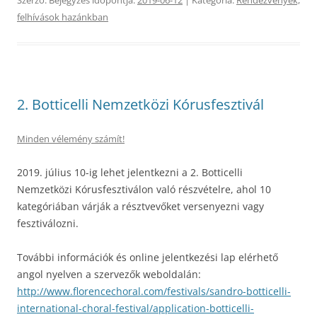
Szerző:
Bejegyzés időpontja:
2019-06-12
| Kategória:
Rendezvények,
felhívások hazánkban
2. Botticelli Nemzetközi Kórusfesztivál
Minden vélemény számít!
2019. július 10-ig lehet jelentkezni a 2. Botticelli
Nemzetközi Kórusfesztiválon való részvételre, ahol 10
kategóriában várják a résztvevőket versenyezni vagy
fesztiválozni.
További információk és online jelentkezési lap elérhető
angol nyelven a szervezők weboldalán:
http://www.florencechoral.com/festivals/sandro-botticelli-
international-choral-festival/application-botticelli-