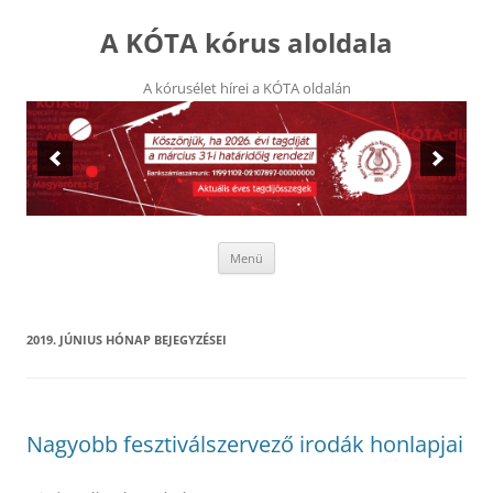
Kilépés
a
A KÓTA kórus aloldala
tartalomba
A kórusélet hírei a KÓTA oldalán
Menü
2019. JÚNIUS
HÓNAP BEJEGYZÉSEI
Nagyobb fesztiválszervező irodák honlapjai