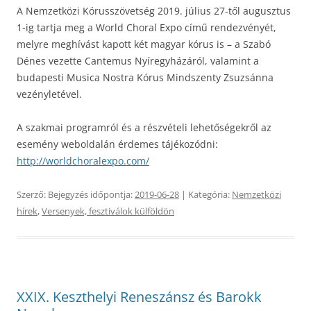
A Nemzetközi Kórusszövetség 2019. július 27-től augusztus
1-ig tartja meg a World Choral Expo című rendezvényét,
melyre meghívást kapott két magyar kórus is – a Szabó
Dénes vezette Cantemus Nyíregyházáról, valamint a
budapesti Musica Nostra Kórus Mindszenty Zsuzsánna
vezényletével.
A szakmai programról és a részvételi lehetőségekről az
esemény weboldalán érdemes tájékozódni:
http://worldchoralexpo.com/
Szerző:
Bejegyzés időpontja:
2019-06-28
| Kategória:
Nemzetközi
hírek
,
Versenyek, fesztiválok külföldön
XXIX. Keszthelyi Reneszánsz és Barokk