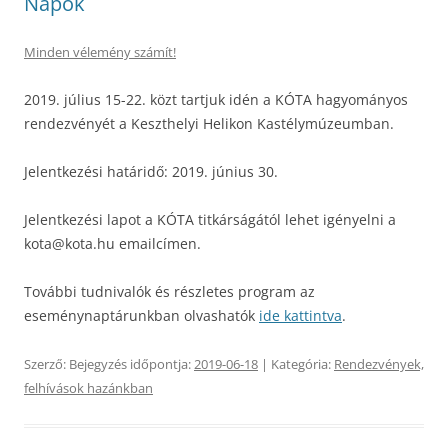
Napok
Minden vélemény számít!
2019. július 15-22. közt tartjuk idén a KÓTA hagyományos
rendezvényét a Keszthelyi Helikon Kastélymúzeumban.
Jelentkezési határidő: 2019. június 30.
Jelentkezési lapot a KÓTA titkárságától lehet igényelni a
kota@kota.hu emailcímen.
További tudnivalók és részletes program az
eseménynaptárunkban olvashatók
ide kattintva
.
Szerző:
Bejegyzés időpontja:
2019-06-18
| Kategória:
Rendezvények,
felhívások hazánkban