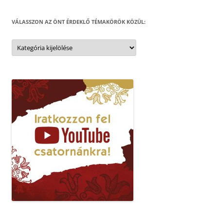
VÁLASSZON AZ ÖNT ÉRDEKLŐ TÉMAKÖRÖK KÖZÜL:
Válasszon
az
Önt
érdeklő
témakörök
közül: