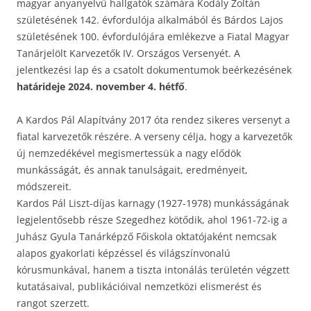
magyar anyanyelvű hallgatók számára Kodály Zoltán
születésének 142. évfordulója alkalmából és Bárdos Lajos
születésének 100. évfordulójára emlékezve a Fiatal Magyar
Tanárjelölt Karvezetők IV. Országos Versenyét. A
jelentkezési lap és a csatolt dokumentumok beérkezésének
határideje 2024. november 4. hétfő
.
A Kardos Pál Alapítvány 2017 óta rendez sikeres versenyt a
fiatal karvezetők részére. A verseny célja, hogy a karvezetők
új nemzedékével megismertessük a nagy elődök
munkásságát, és annak tanulságait, eredményeit,
módszereit.
Kardos Pál Liszt-díjas karnagy (1927-1978) munkásságának
legjelentősebb része Szegedhez kötődik, ahol 1961-72-ig a
Juhász Gyula Tanárképző Főiskola oktatójaként nemcsak
alapos gyakorlati képzéssel és világszínvonalú
kórusmunkával, hanem a tiszta intonálás területén végzett
kutatásaival, publikációival nemzetközi elismerést és
rangot szerzett.