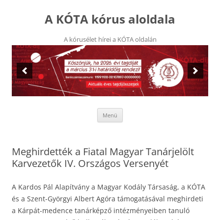
Kilépés
a
A KÓTA kórus aloldala
tartalomba
A kórusélet hírei a KÓTA oldalán
Menü
Meghirdették a Fiatal Magyar Tanárjelölt
Karvezetők IV. Országos Versenyét
A Kardos Pál Alapítvány a Magyar Kodály Társaság, a KÓTA
és a Szent-Györgyi Albert Agóra támogatásával meghirdeti
a Kárpát-medence tanárképző intézményeiben tanuló