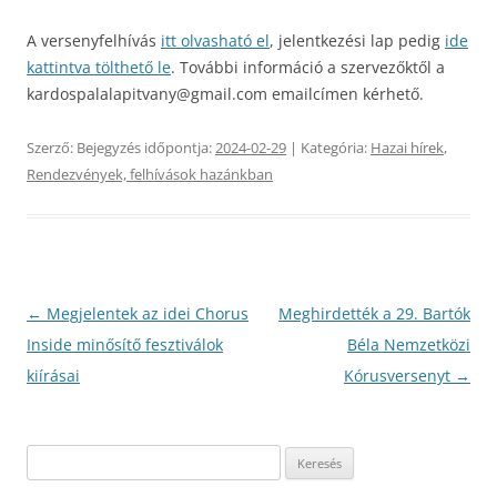
A versenyfelhívás
itt olvasható el
, jelentkezési lap pedig
ide
kattintva tölthető le
. További információ a szervezőktől a
kardospalalapitvany@gmail.com emailcímen kérhető.
Szerző:
Bejegyzés időpontja:
2024-02-29
| Kategória:
Hazai hírek
,
Rendezvények, felhívások hazánkban
Bejegyzés
←
Megjelentek az idei Chorus
Meghirdették a 29. Bartók
navigáció
Inside minősítő fesztiválok
Béla Nemzetközi
kiírásai
Kórusversenyt
→
Keresés: