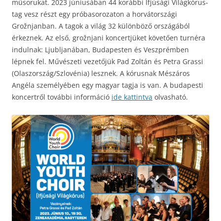
műsorukat. 2023 júniusában 44 korábbi Ifjúsági Világkórus-
tag vesz részt egy próbasorozaton a horvátországi
Grožnjanban. A tagok a világ 32 különböző országából
érkeznek. Az első, grožnjani koncertjüket követően turnéra
indulnak: Ljubljanában, Budapesten és Veszprémben
lépnek fel. Művészeti vezetőjük Pad Zoltán és Petra Grassi
(Olaszország/Szlovénia) lesznek. A kórusnak Mészáros
Angéla személyében egy magyar tagja is van. A budapesti
koncertről további információ
ide kattintva
olvasható.