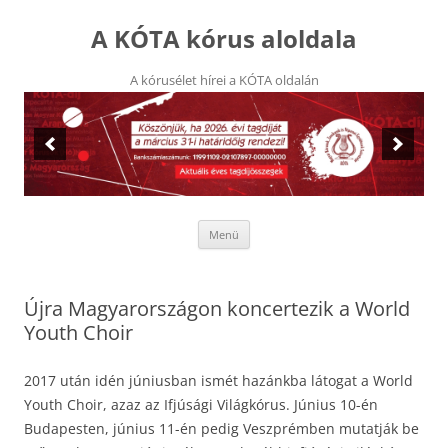
Kilépés
a
A KÓTA kórus aloldala
tartalomba
A kórusélet hírei a KÓTA oldalán
Menü
Újra Magyarországon koncertezik a World
Youth Choir
2017 után idén júniusban ismét hazánkba látogat a World
Youth Choir, azaz az Ifjúsági Világkórus. Június 10-én
Budapesten, június 11-én pedig Veszprémben mutatják be