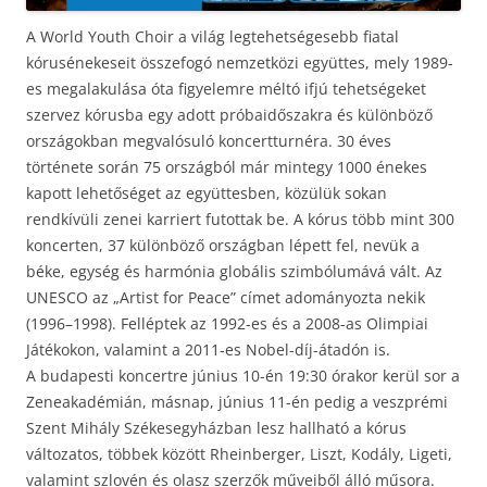
A World Youth Choir a világ legtehetségesebb fiatal
kórusénekeseit összefogó nemzetközi együttes, mely 1989-
es megalakulása óta figyelemre méltó ifjú tehetségeket
szervez kórusba egy adott próbaidőszakra és különböző
országokban megvalósuló koncertturnéra. 30 éves
története során 75 országból már mintegy 1000 énekes
kapott lehetőséget az együttesben, közülük sokan
rendkívüli zenei karriert futottak be. A kórus több mint 300
koncerten, 37 különböző országban lépett fel, nevük a
béke, egység és harmónia globális szimbólumává vált. Az
UNESCO az „Artist for Peace” címet adományozta nekik
(1996–1998). Felléptek az 1992-es és a 2008-as Olimpiai
Játékokon, valamint a 2011-es Nobel-díj-átadón is.
A budapesti koncertre június 10-én 19:30 órakor kerül sor a
Zeneakadémián, másnap, június 11-én pedig a veszprémi
Szent Mihály Székesegyházban lesz hallható a kórus
változatos, többek között Rheinberger, Liszt, Kodály, Ligeti,
valamint szlovén és olasz szerzők műveiből álló műsora.