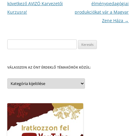
navigáció
következő AVIZÓ Karvezetői
élménypedagógiai
Kurzusra!
produkciókat vár a Magyar
Zene Háza
→
Keresés:
VÁLASSZON AZ ÖNT ÉRDEKLŐ TÉMAKÖRÖK KÖZÜL:
Válasszon
az
Önt
érdeklő
témakörök
közül: