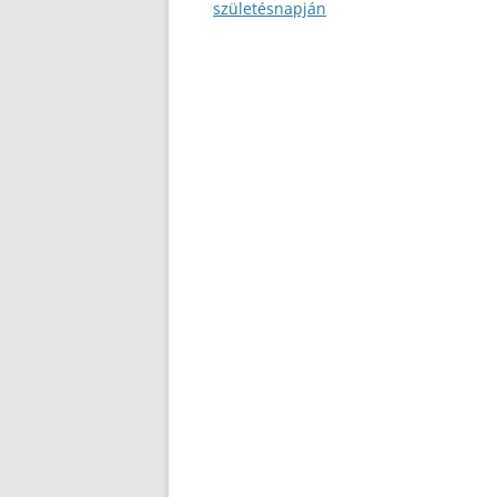
navigáció
születésnapján