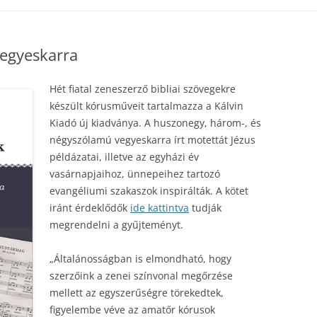
VÉSZETI BIZOTTSÁG
ÉNEKLŐ IFJÚSÁG FELHÍVÁS
RENDEZVÉNYEINK ARCHÍVUMA
egyeskarra
LNŐTTÉNEKKARI
ÉNEKLŐ IFJÚSÁG ESEMÉNYNAPTÁR
FOTÓK
AKBIZOTTSÁG
ÍVÁSOK
ÉNEKLŐ MAGYARORSZÁG
VIDEÓK, HANGFELVÉTELEK
Hét fiatal zeneszerző bibliai szövegekre
JÚSÁGI ÉS ZENEPEDAGÓGIAI
FELHÍVÁS
készült kórusműveit tartalmazza a Kálvin
ZENESZÓ
AKBIZOTTSÁG
Kiadó új kiadványa. A huszonegy, három-, és
ÁLOK
ÉNEKLŐ MAGYARORSZÁG
négyszólamú vegyeskarra írt motettát Jézus
ESEMÉNYNAPTÁR
példázatai, illetve az egyházi év
vasárnapjaihoz, ünnepeihez tartozó
ETŐSÉGEK
evangéliumi szakaszok inspirálták. A kötet
Z IFJÚSÁGI
iránt érdeklődők
ide kattintva
tudják
megrendelni a gyűjteményt.
„Általánosságban is elmondható, hogy
szerzőink a zenei színvonal megőrzése
mellett az egyszerűségre törekedtek,
figyelembe véve az amatőr kórusok