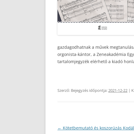
gazdagodhatnak a művek megtanulása 
orgonista-kántor, a Zeneakadémia Eg
tartalomjegyzék elérhető a kiadó hon
Szerző:
Bejegyzés időpontja:
2021-12-22
| K
Bejegyzés
←
Kötetbemutató és koszorúzás Kodá