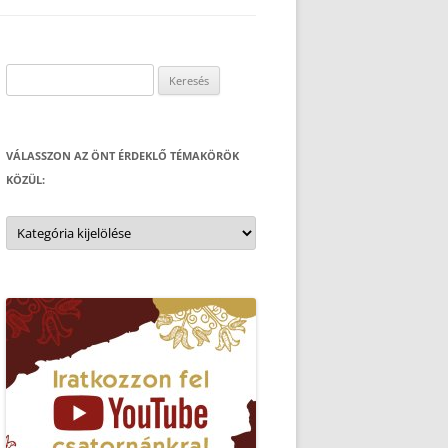
Keresés:
VÁLASSZON AZ ÖNT ÉRDEKLŐ TÉMAKÖRÖK
KÖZÜL:
Válasszon
az
Önt
érdeklő
témakörök
közül: