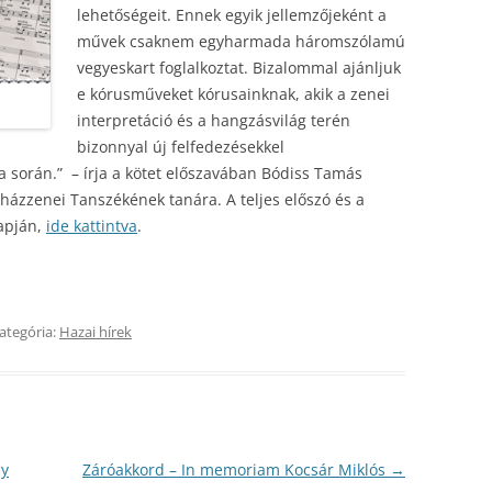
lehetőségeit. Ennek egyik jellemzőjeként a
művek csaknem egyharmada háromszólamú
vegyeskart foglalkoztat. Bizalommal ajánljuk
e kórusműveket kórusainknak, akik a zenei
interpretáció és a hangzásvilág terén
bizonnyal új felfedezésekkel
során.” – írja a kötet előszavában Bódiss Tamás
yházzenei Tanszékének tanára.
A teljes előszó és a
lapján,
ide kattintva
.
ategória:
Hazai hírek
ly
Záróakkord – In memoriam Kocsár Miklós
→