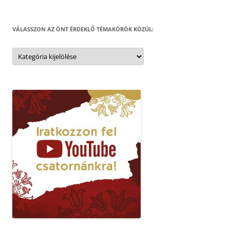
VÁLASSZON AZ ÖNT ÉRDEKLŐ TÉMAKÖRÖK KÖZÜL:
Válasszon
az
Önt
érdeklő
témakörök
közül: