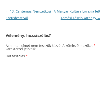
Bejegyzés
←
13. Cantemus Nemzetközi
A Magyar Kultúra Lovagja lett
navigáció
Kórusfesztivál
Tamási László karnagy
→
Vélemény, hozzászólás?
Az e-mail címet nem tesszük közzé.
A kötelező mezőket
*
karakterrel jelöltük
Hozzászólás
*