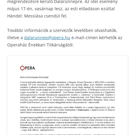
megrendezésre kerülő Dalárünnepre. Az idei esemény
május 17-én, vasárnap lesz, az esti előadáson ezúttal
Händel: Messiása csendül fel.
További információk a szervezők levelében olvashatók,
illetve a
dalarunnep@opera.hu
e-mail-címen kérhetők az
Operaház Énekkari Titkárságától.