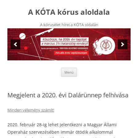
Kilépés
a
A KÓTA kórus aloldala
tartalomba
A kórusélet hírei a KÓTA oldalán
Menü
Megjelent a 2020. évi Dalárünnep felhívása
Minden vélemény számít!
2020. február 28-ig lehet jelentkezni a Magyar Állami
Operaház szervezésében immár ötödik alkalommal