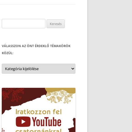
Keresés:
VÁLASSZON AZ ÖNT ÉRDEKLŐ TÉMAKÖRÖK
KÖZÜL:
Válasszon
az
Önt
érdeklő
témakörök
közül: