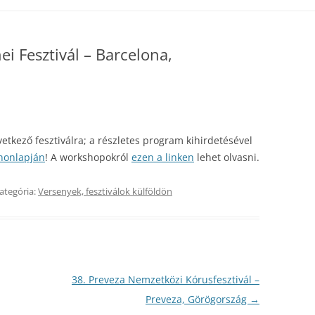
VÉSZETI BIZOTTSÁG
ÉNEKLŐ IFJÚSÁG FELHÍVÁS
RENDEZVÉNYEINK ARCHÍVUMA
i Fesztivál – Barcelona,
LNŐTTÉNEKKARI
ÉNEKLŐ IFJÚSÁG ESEMÉNYNAPTÁR
FOTÓK
AKBIZOTTSÁG
ÍVÁSOK
ÉNEKLŐ MAGYARORSZÁG
VIDEÓK, HANGFELVÉTELEK
JÚSÁGI ÉS ZENEPEDAGÓGIAI
FELHÍVÁS
ZENESZÓ
AKBIZOTTSÁG
ÁLOK
ÉNEKLŐ MAGYARORSZÁG
övetkező fesztiválra; a részletes program kihirdetésével
ESEMÉNYNAPTÁR
 honlapján
! A workshopokról
ezen a linken
lehet olvasni.
ETŐSÉGEK
ategória:
Versenyek, fesztiválok külföldön
Z IFJÚSÁGI
38. Preveza Nemzetközi Kórusfesztivál –
Preveza, Görögország
→