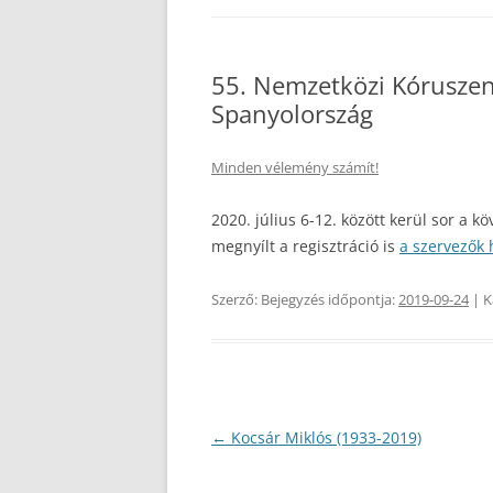
HAZAI HÍREK
MŰ
55. Nemzetközi Kóruszene
NEMZETKÖZI HÍREK
FE
Spanyolország
SZ
RENDEZVÉNYEK, FELH
HAZÁNKBAN
IF
Minden vélemény számít!
SZ
VERSENYEK, FESZTIV
2020. július 6-12. között kerül sor a k
KÜLFÖLDÖN
megnyílt a regisztráció is
a szervezők
TOVÁBBKÉPZÉSI LEH
Szerző:
Bejegyzés időpontja:
2019-09-24
| K
HANGRÓL HANGRA… A
KÓRUSÉNEKLÉSÉRT
Bejegyzés
←
Kocsár Miklós (1933-2019)
navigáció